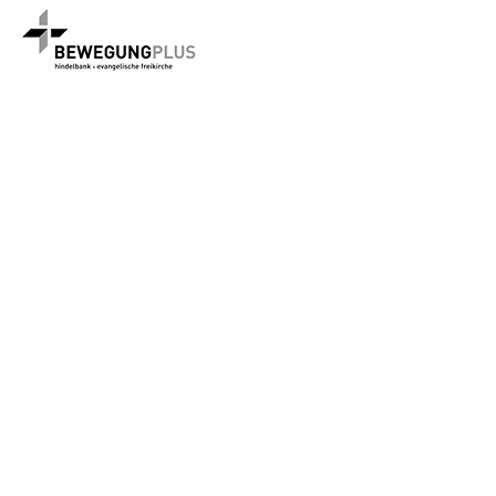
Freie evang.
Gem. Utzenstorf
PaF Kirchberg